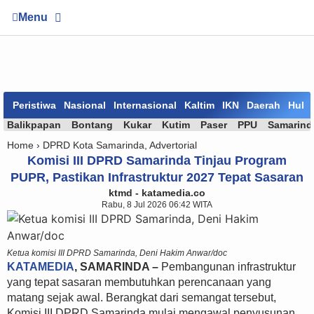
Menu
Peristiwa
Nasional
Internasional
Kaltim
IKN
Daerah
Huk
Balikpapan
Bontang
Kukar
Kutim
Paser
PPU
Samarind
Home ›
DPRD Kota Samarinda
,
Advertorial
Komisi III DPRD Samarinda Tinjau Program
PUPR, Pastikan Infrastruktur 2027 Tepat Sasaran
ktmd - katamedia.co
Rabu, 8 Jul 2026 06:42 WITA
Ketua komisi III DPRD Samarinda, Deni Hakim Anwar/doc
KATAMEDIA
, SAMARINDA –
Pembangunan infrastruktur
yang tepat sasaran membutuhkan perencanaan yang
matang sejak awal. Berangkat dari semangat tersebut,
Komisi III DPRD Samarinda mulai mengawal penyusunan