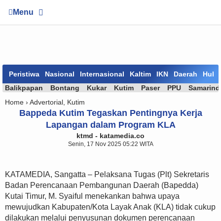
Menu
Peristiwa
Nasional
Internasional
Kaltim
IKN
Daerah
Huk
Balikpapan
Bontang
Kukar
Kutim
Paser
PPU
Samarind
Home ›
Advertorial
,
Kutim
Bappeda Kutim Tegaskan Pentingnya Kerja
Lapangan dalam Program KLA
ktmd - katamedia.co
Senin, 17 Nov 2025 05:22 WITA
KATAMEDIA, Sangatta – Pelaksana Tugas (Plt) Sekretaris
Badan Perencanaan Pembangunan Daerah (Bapedda)
Kutai Timur, M. Syaiful menekankan bahwa upaya
mewujudkan Kabupaten/Kota Layak Anak (KLA) tidak cukup
dilakukan melalui penyusunan dokumen perencanaan