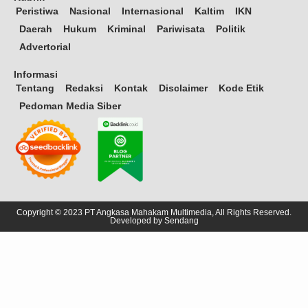
Peristiwa
Nasional
Internasional
Kaltim
IKN
Daerah
Hukum
Kriminal
Pariwisata
Politik
Advertorial
Informasi
Tentang
Redaksi
Kontak
Disclaimer
Kode Etik
Pedoman Media Siber
Copyright © 2023 PT Angkasa Mahakam Multimedia, All Rights Reserved.
Developed by
Sendang