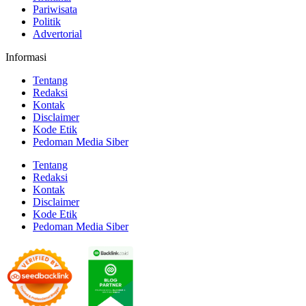
Pariwisata
Politik
Advertorial
Informasi
Tentang
Redaksi
Kontak
Disclaimer
Kode Etik
Pedoman Media Siber
Tentang
Redaksi
Kontak
Disclaimer
Kode Etik
Pedoman Media Siber