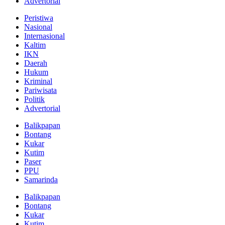
Advertorial
Peristiwa
Nasional
Internasional
Kaltim
IKN
Daerah
Hukum
Kriminal
Pariwisata
Politik
Advertorial
Balikpapan
Bontang
Kukar
Kutim
Paser
PPU
Samarinda
Balikpapan
Bontang
Kukar
Kutim