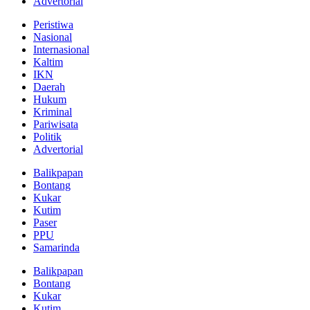
Advertorial
Peristiwa
Nasional
Internasional
Kaltim
IKN
Daerah
Hukum
Kriminal
Pariwisata
Politik
Advertorial
Balikpapan
Bontang
Kukar
Kutim
Paser
PPU
Samarinda
Balikpapan
Bontang
Kukar
Kutim