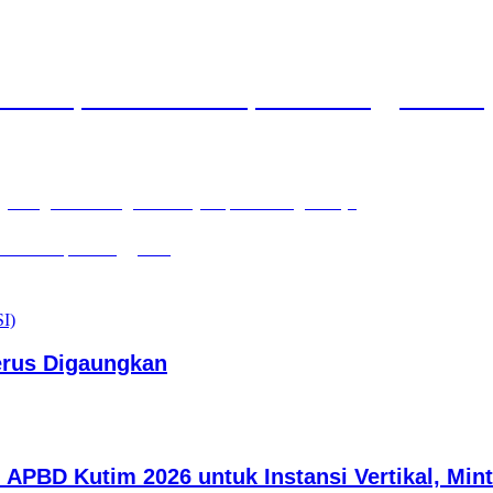
Muda Diprioritaskan Pimpin PAC hingga Rantin
ng Penguatan Program Penyerapan Tenaga Kerja
 Pada Disiplin Anggaran
erus Digaungkan
i APBD Kutim 2026 untuk Instansi Vertikal, Mi