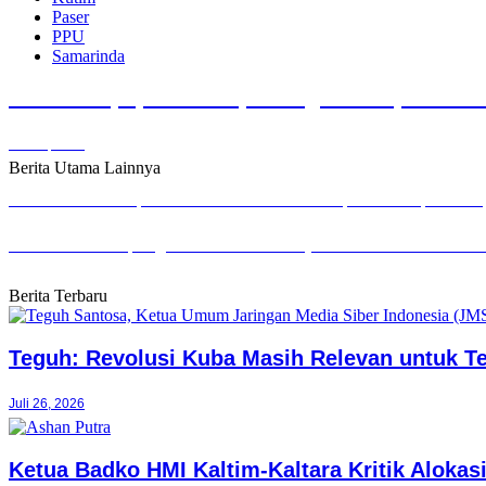
Paser
PPU
Samarinda
PKB Balikpapan Percepat Regenerasi, Kader 
Juli 28, 2026
Berita Utama Lainnya
Helmi Abdullah Apresiasi Job Fair Samarinda, DPRD Siap Duku
Kaltim di Persimpangan Fiskal: Saat Janji Politik Harus Tunduk
Berita Terbaru
Teguh: Revolusi Kuba Masih Relevan untuk T
Juli 26, 2026
Ketua Badko HMI Kaltim-Kaltara Kritik Alokas