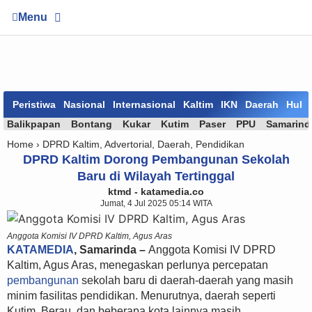
Menu
Peristiwa
Nasional
Internasional
Kaltim
IKN
Daerah
Huk
Balikpapan
Bontang
Kukar
Kutim
Paser
PPU
Samarind
Home ›
DPRD Kaltim
,
Advertorial
,
Daerah
,
Pendidikan
DPRD Kaltim Dorong Pembangunan Sekolah
Baru di Wilayah Tertinggal
ktmd - katamedia.co
Jumat, 4 Jul 2025 05:14 WITA
Anggota Komisi IV DPRD Kaltim, Agus Aras
KATAMEDIA
, Samarinda –
Anggota Komisi IV DPRD
Kaltim, Agus Aras, menegaskan perlunya percepatan
pembangunan
sekolah baru di daerah-daerah yang masih
minim fasilitas pendidikan. Menurutnya, daerah seperti
Kutim, Berau, dan beberapa kota lainnya masih