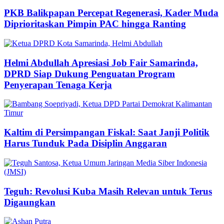
PKB Balikpapan Percepat Regenerasi, Kader Muda
Diprioritaskan Pimpin PAC hingga Ranting
Helmi Abdullah Apresiasi Job Fair Samarinda,
DPRD Siap Dukung Penguatan Program
Penyerapan Tenaga Kerja
Kaltim di Persimpangan Fiskal: Saat Janji Politik
Harus Tunduk Pada Disiplin Anggaran
Teguh: Revolusi Kuba Masih Relevan untuk Terus
Digaungkan