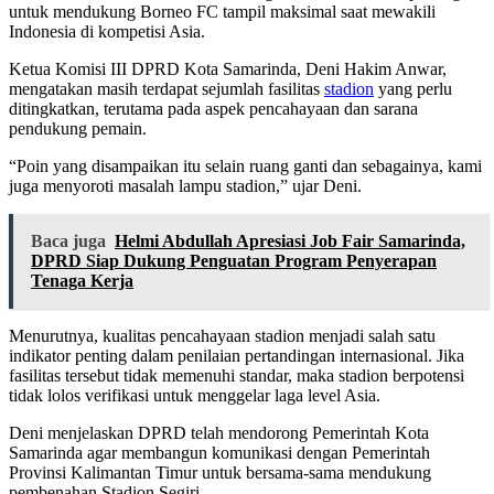
untuk mendukung Borneo FC tampil maksimal saat mewakili
Indonesia di kompetisi Asia.
Ketua Komisi III DPRD Kota Samarinda, Deni Hakim Anwar,
mengatakan masih terdapat sejumlah fasilitas
stadion
yang perlu
ditingkatkan, terutama pada aspek pencahayaan dan sarana
pendukung pemain.
“Poin yang disampaikan itu selain ruang ganti dan sebagainya, kami
juga menyoroti masalah lampu stadion,” ujar Deni.
Baca juga
Helmi Abdullah Apresiasi Job Fair Samarinda,
DPRD Siap Dukung Penguatan Program Penyerapan
Tenaga Kerja
Menurutnya, kualitas pencahayaan stadion menjadi salah satu
indikator penting dalam penilaian pertandingan internasional. Jika
fasilitas tersebut tidak memenuhi standar, maka stadion berpotensi
tidak lolos verifikasi untuk menggelar laga level Asia.
Deni menjelaskan DPRD telah mendorong Pemerintah Kota
Samarinda agar membangun komunikasi dengan Pemerintah
Provinsi Kalimantan Timur untuk bersama-sama mendukung
pembenahan Stadion Segiri.