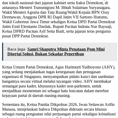
dan tokoh nasional dari jajaran kabinet serta fraksi Demokrat, di
antaranya Menteri Transmigrasi M. Iftitah Sulaiman Suryanagara,
Wakil Menteri Agraria dan Tata Ruang/Wakil Kepala BPN Ossy
Dermawan, Anggota DPR RI Dapil Jatim VII Sartono Hutomo,
Wakil Gubernur Jawa Timur sekaligus Ketua DPD Partai Demokrat
Jatim Emil Elestianto Dardak, Bupati Pacitan Indrata Nur Bayuaji,
Ketua DPRD Pacitan Arif Setia Budi, serta jajaran teras pengurus
pusat DPP Partai Demokrat.
Baca juga
Samri Shaputra Minta Penataan Pom Mini
Disertai Solusi, Bukan Sekadar Penertiban
Ketua Umum Partai Demokrat, Agus Harimurti Yudhoyono (AHY),
yang sedang menjalankan tugas kenegaraan dan penugasan
organisasi di Singapura, menyampaikan pidato kunci dan sambutan
hangatnya secara virtual melalui tayangan video. AHY membakar
semangat para kader, khususnya kader non-parlemen, untuk
menjadikan momentum ini sebagai batu loncatan dalam merebut
kejayaan partai di daerah masing-masing.
Sementara itu, Ketua Panitia Dikpolnas 2026, Iwan Setiawan Arifin
Manasa, menjelaskan bahwa Dikpolnas didesain secara khusus
sebagai ruang penguatan nilai perjuangan partai sekaligus kristalisasi