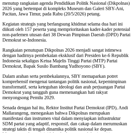
menutup rangkaian agenda Pendidikan Politik Nasional (Dikpolnas)
2026 yang bertempat di kompleks Museum dan Galeri SBY-Ani,
Pacitan, Jawa Timur, pada Rabu (20/5/2026) petang.
Kegiatan strategis yang berlangsung khidmat selama dua hari ini
diikuti oleh 157 peserta yang memprioritaskan kader-kader potensial
non-parlemen utusan dari 38 Dewan Pimpinan Daerah (DPD) Partai
Demokrat se-Indonesia.
Rangkaian penutupan Dikpolnas 2026 menjadi sangat istimewa
dengan hadirnya pembekalan eksklusif dari Presiden ke-6 Republik
Indonesia sekaligus Ketua Majelis Tinggi Partai (MTP) Partai
Demokrat, Bapak Susilo Bambang Yudhoyono (SBY).
Dalam arahan serta pembekalannya, SBY memaparkan potret
komprehensif mengenai tantangan politik nasional, kepemimpinan
transformatif, serta keteguhan ideologi dan arah perjuangan Partai
Demokrat yang tangguh guna memenangkan hati rakyat
menyongsong Pemilu 2029.
Senada dengan hal itu, Rektor Institut Partai Demokrat (IPD), Andi
Mallarangeng, menegaskan bahwa Dikpolnas merupakan
manifestasi dan instrumen vital dalam menyiapkan infrastruktur
SDM partai yang adaptif, responsif, dan cakap dalam merumuskan
strategi taktis di tengah dinamika politik nasional ke depan.