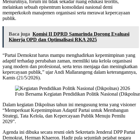
Menurutnya, forum ini tidak sekadar ruang edukasi teoritis,
melainkan sebuah episentrum konsolidasi nasional demi
memperkokoh manajemen organisasi serta merawat kepercayaan
publik.
Baca juga
Komisi II DPRD Samarinda Dorong Evaluasi
Kinerja OPD dan Optimalisasi RKA 2025
“Partai Demokrat harus mampu menghadirkan kepemimpinan yang
adaptif terhadap perubahan zaman, memiliki tata kelola organisasi
yang modern dan profesional, serta terus menjaga dan meningkatkan
kepercayaan publik,” ujar Andi Mallarangeng dalam keterangannya,
Kamis (21/5/2026).
Foto Bersama Kegiatan Pendidikan Politik Nasional (Dikpolna
Dalam kegiatan Dikpolnas tahun ini mengusung tema yang visioner
“Memperkuat Kepemimpinan Adaptif Partai untuk Membangun
Strategi, Tata Kelola, dan Kepercayaan Publik Menuju Pemilu
2029”.
Agenda ini dibuka secara resmi oleh Sekretaris Jenderal DPP Partai
Demokrat, Herman Khaeron. Hadir pula sejumlah pejabat negara