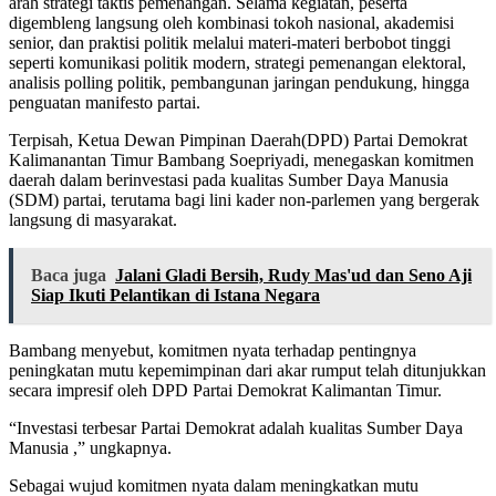
arah strategi taktis pemenangan. Selama kegiatan, peserta
digembleng langsung oleh kombinasi tokoh nasional, akademisi
senior, dan praktisi politik melalui materi-materi berbobot tinggi
seperti komunikasi politik modern, strategi pemenangan elektoral,
analisis polling politik, pembangunan jaringan pendukung, hingga
penguatan manifesto partai.
Terpisah, Ketua Dewan Pimpinan Daerah(DPD) Partai Demokrat
Kalimanantan Timur Bambang Soepriyadi, menegaskan komitmen
daerah dalam berinvestasi pada kualitas Sumber Daya Manusia
(SDM) partai, terutama bagi lini kader non-parlemen yang bergerak
langsung di masyarakat.
Baca juga
Jalani Gladi Bersih, Rudy Mas'ud dan Seno Aji
Siap Ikuti Pelantikan di Istana Negara
Bambang menyebut, komitmen nyata terhadap pentingnya
peningkatan mutu kepemimpinan dari akar rumput telah ditunjukkan
secara impresif oleh DPD Partai Demokrat Kalimantan Timur.
“Investasi terbesar Partai Demokrat adalah kualitas Sumber Daya
Manusia ,” ungkapnya.
Sebagai wujud komitmen nyata dalam meningkatkan mutu