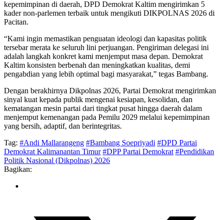
kepemimpinan di daerah, DPD Demokrat Kaltim mengirimkan 5
kader non-parlemen terbaik untuk mengikuti DIKPOLNAS 2026 di
Pacitan.
“Kami ingin memastikan penguatan ideologi dan kapasitas politik
tersebar merata ke seluruh lini perjuangan. Pengiriman delegasi ini
adalah langkah konkret kami menjemput masa depan. Demokrat
Kaltim konsisten berbenah dan meningkatkan kualitas, demi
pengabdian yang lebih optimal bagi masyarakat,” tegas Bambang.
Dengan berakhirnya Dikpolnas 2026, Partai Demokrat mengirimkan
sinyal kuat kepada publik mengenai kesiapan, kesolidan, dan
kematangan mesin partai dari tingkat pusat hingga daerah dalam
menjemput kemenangan pada Pemilu 2029 melalui kepemimpinan
yang bersih, adaptif, dan berintegritas.
Tag:
#Andi Mallarangeng
#Bambang Soepriyadi
#DPD Partai
Demokrat Kalimanantan Timur
#DPP Partai Demokrat
#Pendidikan
Politik Nasional (Dikpolnas) 2026
Bagikan: