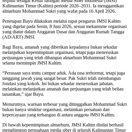
terpilih sebagai Ketua Jaringan Media Siber Indonesia (JMSI)
Kalimantan Timur (Kaltim) periode 2026–2031. Ia menggantikan
almarhum Mohammad Sukri yang wafat pada 16 April 2026.
Penetapan Bayu dilakukan melalui rapat pengurus JMSI Kaltim
yang digelar pada Senin, 8 Juni 2026, sesuai mekanisme organisasi
yang diatur dalam Anggaran Dasar dan Anggaran Rumah Tangga
(AD/ART) JMSI.
Bagi Bayu, amanah yang diberikan kepadanya bukan sekadar
melanjutkan kepemimpinan organisasi, tetapi juga meneruskan
perjuangan yang telah dibangun almarhum Mohammad Sukri
selama memimpin JMSI Kaltim.
“Perasaan saya tentu campur aduk. Ada rasa terhormat, tetapi juga
tanggung jawab yang sangat besar. Pak Sukri telah membangun
fondasi yang kokoh. Ini bukan sekadar meneruskan jabatan,
melainkan melanjutkan amanah dan perjuangan yang telah beliau
tanamkan,” ujar Bayu.
Menurutnya, warisan terbesar yang ditinggalkan Mohammad Sukri
bukan hanya struktur organisasi, melainkan persatuan dan
kepercayaan yang terbangun di antara anggota JMSI Kaltim.
Di bawah kepemimpinan almarhum, JMSI Kaltim dinilai berhasil
menghimpun perusahaan media siber di seluruh Kalimantan Timur