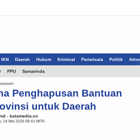
IKN
Daerah
Hukum
Kriminal
Pariwisata
Politik
Adver
r
PPU
Samarinda
konomi
ana Penghapusan Bantuan
ovinsi untuk Daerah
md - katamedia.co
, 24 Mei 2026 08:43 WITA