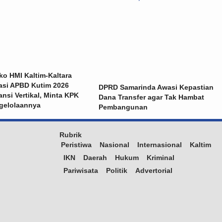
o HMI Kaltim-Kaltara
kasi APBD Kutim 2026
DPRD Samarinda Awasi Kepastian
ansi Vertikal, Minta KPK
Dana Transfer agar Tak Hambat
gelolaannya
Pembangunan
Rubrik
Peristiwa
Nasional
Internasional
Kaltim
IKN
Daerah
Hukum
Kriminal
Pariwisata
Politik
Advertorial