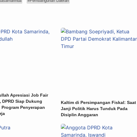
asamarinda
#Pembangunan Daerah
llah Apresiasi Job Fair
, DPRD Siap Dukung
Kaltim di Persimpangan Fiskal: Saat
 Program Penyerapan
Janji Politik Harus Tunduk Pada
rja
Disiplin Anggaran