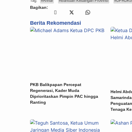
Tag:
#Anhar
#Bantuan Keuangan Provinsi
#DPRDKot
Bagikan:
Berita Rekomendasi
PKB Balikpapan Percepat
Regenerasi, Kader Muda
Helmi Abdu
Diprioritaskan Pimpin PAC hingga
Samarinda
Ranting
Penguatan
Tenaga Ke