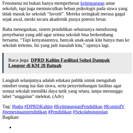
Fenomena ini bukan hanya memperbesar
ketimpangan
antar
sekolah, tapi juga memunculkan beban psikologis pada siswa yang
tidak masuk ke sekolah “favorit”. Mereka seringkali merasa gagal
sejak awal, meski secara akademik punya potensi besar.
Baba menegaskan, sistem pendidikan seharusnya mendorong
penyebaran yang adil agar semua sekolah bisa berkembang
bersama. “Tapi kenyataannya, banyak anak-anak kita hanya mau ke
sekolah tertentu. Ini yang jadi masalah kita,” ujarnya lagi.
Baca juga
DPRD Kaltim Fasilitasi Solusi Dampak
Longsor di KM 28 Batuah
Langkah selanjutnya adalah edukasi publik untuk mengubah
mindset orang tua dan siswa, serta penyeimbangan fasilitas agar
semua sekolah memiliki daya tarik yang setara, tanpa menunggu
label “unggulan” melekat. (Adv)
Tag:
#baba
#DPRDKaltim
#KetimpanganPendidikan
#KomisiIV
#pemerataanpendidikan
#Pendidikan
#Sekolahunggulan
Bagikan: