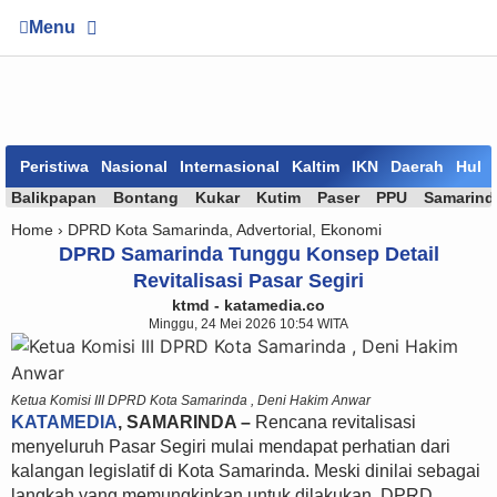
Menu
Peristiwa
Nasional
Internasional
Kaltim
IKN
Daerah
Huk
Balikpapan
Bontang
Kukar
Kutim
Paser
PPU
Samarind
Home ›
DPRD Kota Samarinda
,
Advertorial
,
Ekonomi
DPRD Samarinda Tunggu Konsep Detail
Revitalisasi Pasar Segiri
ktmd - katamedia.co
Minggu, 24 Mei 2026 10:54 WITA
Ketua Komisi III DPRD Kota Samarinda , Deni Hakim Anwar
KATAMEDIA
, SAMARINDA –
Rencana revitalisasi
menyeluruh Pasar Segiri mulai mendapat perhatian dari
kalangan legislatif di Kota Samarinda. Meski dinilai sebagai
langkah yang memungkinkan untuk dilakukan, DPRD