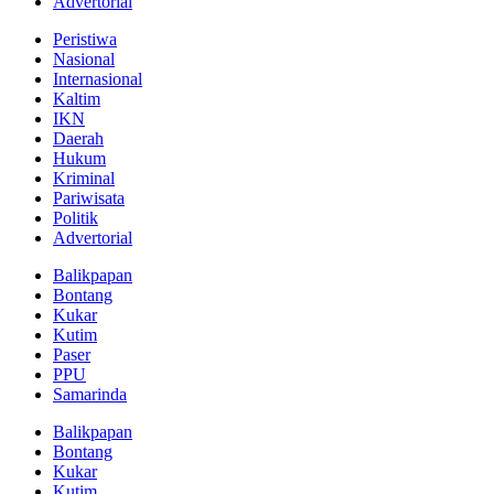
Advertorial
Peristiwa
Nasional
Internasional
Kaltim
IKN
Daerah
Hukum
Kriminal
Pariwisata
Politik
Advertorial
Balikpapan
Bontang
Kukar
Kutim
Paser
PPU
Samarinda
Balikpapan
Bontang
Kukar
Kutim