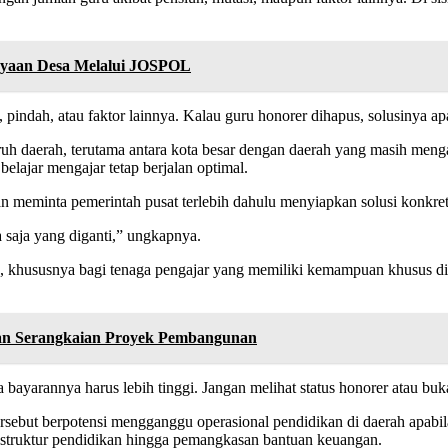
ayaan Desa Melalui JOSPOL
pindah, atau faktor lainnya. Kalau guru honorer dihapus, solusinya ap
uruh daerah, terutama antara kota besar dengan daerah yang masih men
lajar mengajar tetap berjalan optimal.
dan meminta pemerintah pusat terlebih dahulu menyiapkan solusi konkr
 saja yang diganti,” ungkapnya.
, khususnya bagi tenaga pengajar yang memiliki kemampuan khusus di bi
an Serangkaian Proyek Pembangunan
bayarannya harus lebih tinggi. Jangan melihat status honorer atau buka
sebut berpotensi mengganggu operasional pendidikan di daerah apabila
frastruktur pendidikan hingga pemangkasan bantuan keuangan.