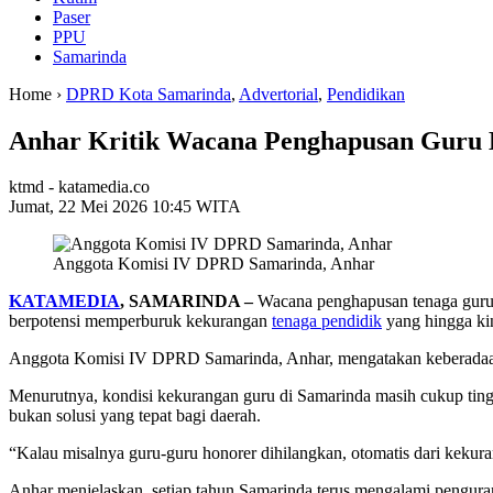
Paser
PPU
Samarinda
Home ›
DPRD Kota Samarinda
,
Advertorial
,
Pendidikan
Anhar Kritik Wacana Penghapusan Guru H
ktmd - katamedia.co
Jumat, 22 Mei 2026 10:45 WITA
Anggota Komisi IV DPRD Samarinda, Anhar
KATAMEDIA
, SAMARINDA –
Wacana penghapusan tenaga guru 
berpotensi memperburuk kekurangan
tenaga pendidik
yang hingga kin
Anggota Komisi IV DPRD Samarinda, Anhar, mengatakan keberadaan 
Menurutnya, kondisi kekurangan guru di Samarinda masih cukup ting
bukan solusi yang tepat bagi daerah.
“Kalau misalnya guru-guru honorer dihilangkan, otomatis dari kekuran
Anhar menjelaskan, setiap tahun Samarinda terus mengalami pengurang