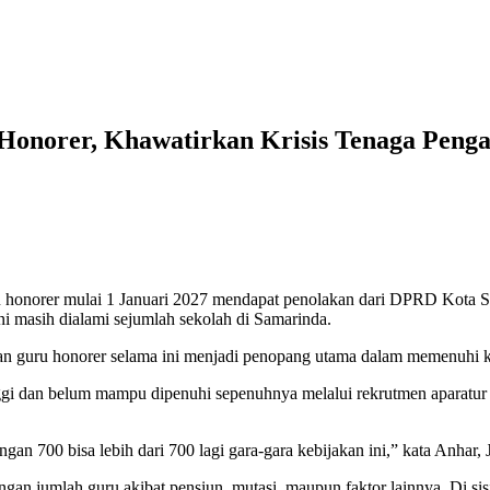
onorer, Khawatirkan Krisis Tenaga Penga
honorer mulai 1 Januari 2027 mendapat penolakan dari DPRD Kota Sam
i masih dialami sejumlah sekolah di Samarinda.
guru honorer selama ini menjadi penopang utama dalam memenuhi keb
gi dan belum mampu dipenuhi sepenuhnya melalui rekrutmen aparatur s
gan 700 bisa lebih dari 700 lagi gara-gara kebijakan ini,” kata Anhar,
an jumlah guru akibat pensiun, mutasi, maupun faktor lainnya. Di sisi