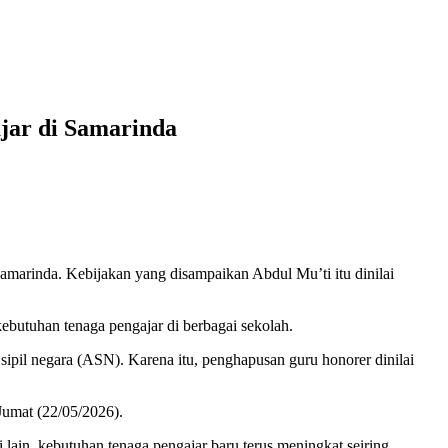
jar di Samarinda
arinda. Kebijakan yang disampaikan Abdul Mu’ti itu dinilai
utuhan tenaga pengajar di berbagai sekolah.
ipil negara (ASN). Karena itu, penghapusan guru honorer dinilai
 Jumat (22/05/2026).
 lain, kebutuhan tenaga pengajar baru terus meningkat seiring