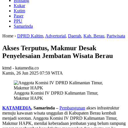
Bontang
Kukar
Kutim
Paser
PPU
Samarinda
Home ›
DPRD Kaltim
,
Advertorial
,
Daerah
,
Kab. Berau
,
Pariwisata
Akses Terputus, Makmur Desak
Penyelesaian Jembatan Wisata Berau
ktmd - katamedia.co
Kamis, 26 Jun 2025 07:59 WITA
Anggota Komisi IV DPRD Kalimantan Timur,
Makmur HAPK
KATAMEDIA
, Samarinda –
Pembangunan
akses infrastruktur
menuju kawasan wisata unggulan di Kabupaten Berau kembali
menjadi sorotan. Anggota Komisi IV DPRD Kalimantan Timur,
Makmur HAPK, menilai keberadaan jembatan yang belum rampung