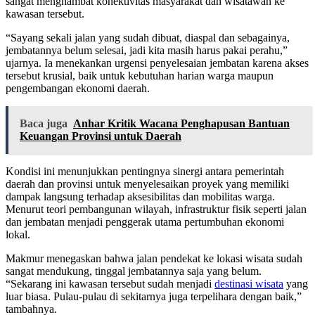
sangat menghambat konektivitas masyarakat dan wisatawan ke
kawasan tersebut.
“Sayang sekali jalan yang sudah dibuat, diaspal dan sebagainya,
jembatannya belum selesai, jadi kita masih harus pakai perahu,”
ujarnya. Ia menekankan urgensi penyelesaian jembatan karena akses
tersebut krusial, baik untuk kebutuhan harian warga maupun
pengembangan ekonomi daerah.
Baca juga
Anhar Kritik Wacana Penghapusan Bantuan
Keuangan Provinsi untuk Daerah
Kondisi ini menunjukkan pentingnya sinergi antara pemerintah
daerah dan provinsi untuk menyelesaikan proyek yang memiliki
dampak langsung terhadap aksesibilitas dan mobilitas warga.
Menurut teori pembangunan wilayah, infrastruktur fisik seperti jalan
dan jembatan menjadi penggerak utama pertumbuhan ekonomi
lokal.
Makmur menegaskan bahwa jalan pendekat ke lokasi wisata sudah
sangat mendukung, tinggal jembatannya saja yang belum.
“Sekarang ini kawasan tersebut sudah menjadi
destinasi wisata
yang
luar biasa. Pulau-pulau di sekitarnya juga terpelihara dengan baik,”
tambahnya.