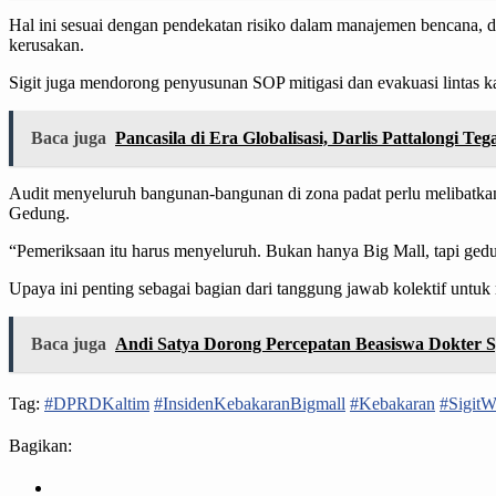
Hal ini sesuai dengan pendekatan risiko dalam manajemen bencana, di
kerusakan.
Sigit juga mendorong penyusunan SOP mitigasi dan evakuasi lintas ka
Baca juga
Pancasila di Era Globalisasi, Darlis Pattalongi T
Audit menyeluruh bangunan-bangunan di zona padat perlu melibatka
Gedung.
“Pemeriksaan itu harus menyeluruh. Bukan hanya Big Mall, tapi gedun
Upaya ini penting sebagai bagian dari tanggung jawab kolektif un
Baca juga
Andi Satya Dorong Percepatan Beasiswa Dokter Sp
Tag:
#DPRDKaltim
#InsidenKebakaranBigmall
#Kebakaran
#Sigit
Bagikan: