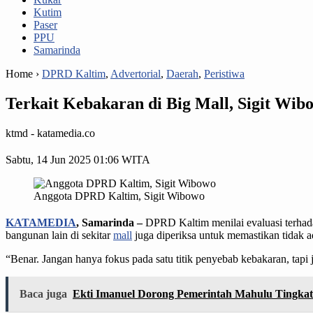
Kutim
Paser
PPU
Samarinda
Home ›
DPRD Kaltim
,
Advertorial
,
Daerah
,
Peristiwa
Terkait Kebakaran di Big Mall, Sigit Wi
ktmd - katamedia.co
Sabtu, 14 Jun 2025 01:06 WITA
Anggota DPRD Kaltim, Sigit Wibowo
KATAMEDIA
, Samarinda –
DPRD Kaltim menilai evaluasi terhada
bangunan lain di sekitar
mall
juga diperiksa untuk memastikan tidak a
“Benar. Jangan hanya fokus pada satu titik penyebab kebakaran, tapi j
Baca juga
Ekti Imanuel Dorong Pemerintah Mahulu Tingkatk