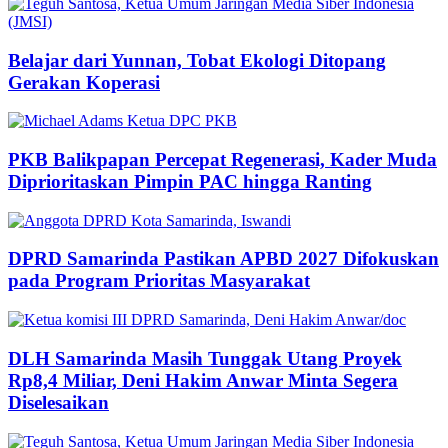
Belajar dari Yunnan, Tobat Ekologi Ditopang
Gerakan Koperasi
PKB Balikpapan Percepat Regenerasi, Kader Muda
Diprioritaskan Pimpin PAC hingga Ranting
DPRD Samarinda Pastikan APBD 2027 Difokuskan
pada Program Prioritas Masyarakat
DLH Samarinda Masih Tunggak Utang Proyek
Rp8,4 Miliar, Deni Hakim Anwar Minta Segera
Diselesaikan