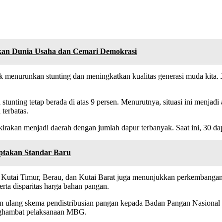
kan Dunia Usaha dan Cemari Demokrasi
uk menurunkan stunting dan meningkatkan kualitas generasi muda kita.
a stunting tetap berada di atas 9 persen. Menurutnya, situasi ini men
terbatas.
akan menjadi daerah dengan jumlah dapur terbanyak. Saat ini, 30 dapu
ptakan Standar Baru
ra, Kutai Timur, Berau, dan Kutai Barat juga menunjukkan perkemban
erta disparitas harga bahan pangan.
lang skema pendistribusian pangan kepada Badan Pangan Nasional (B
enghambat pelaksanaan MBG.