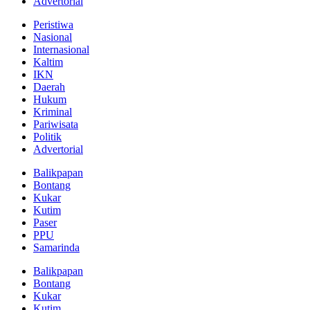
Advertorial
Peristiwa
Nasional
Internasional
Kaltim
IKN
Daerah
Hukum
Kriminal
Pariwisata
Politik
Advertorial
Balikpapan
Bontang
Kukar
Kutim
Paser
PPU
Samarinda
Balikpapan
Bontang
Kukar
Kutim