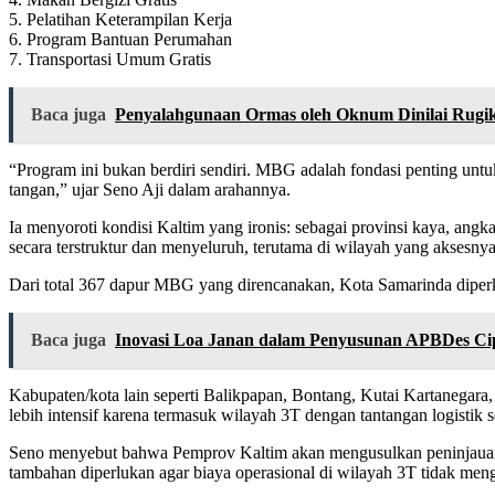
5. Pelatihan Keterampilan Kerja
6. Program Bantuan Perumahan
7. Transportasi Umum Gratis
Baca juga
Penyalahgunaan Ormas oleh Oknum Dinilai Rugi
“Program ini bukan berdiri sendiri. MBG adalah fondasi penting unt
tangan,” ujar Seno Aji dalam arahannya.
Ia menyoroti kondisi Kaltim yang ironis: sebagai provinsi kaya, angk
secara terstruktur dan menyeluruh, terutama di wilayah yang aksesnya 
Dari total 367 dapur MBG yang direncanakan, Kota Samarinda diperkir
Baca juga
Inovasi Loa Janan dalam Penyusunan APBDes Ci
Kabupaten/kota lain seperti Balikpapan, Bontang, Kutai Kartanega
lebih intensif karena termasuk wilayah 3T dengan tantangan logistik s
Seno menyebut bahwa Pemprov Kaltim akan mengusulkan peninjauan u
tambahan diperlukan agar biaya operasional di wilayah 3T tidak m