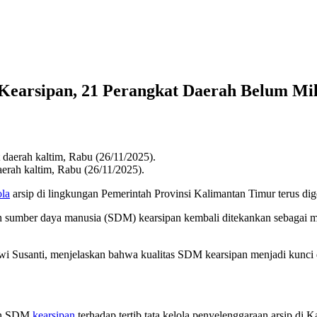
arsipan, 21 Perangkat Daerah Belum Milik
aerah kaltim, Rabu (26/11/2025).
ola
arsip di lingkungan Pemerintah Provinsi Kalimantan Timur terus di
 sumber daya manusia (SDM) kearsipan kembali ditekankan sebagai mo
Susanti, menjelaskan bahwa kualitas SDM kearsipan menjadi kunci d
nan SDM
kearsipan
terhadap tertib tata kelola penyelenggaraan arsip di 