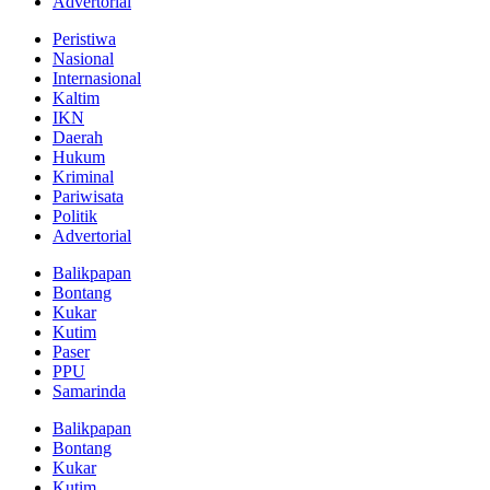
Advertorial
Peristiwa
Nasional
Internasional
Kaltim
IKN
Daerah
Hukum
Kriminal
Pariwisata
Politik
Advertorial
Balikpapan
Bontang
Kukar
Kutim
Paser
PPU
Samarinda
Balikpapan
Bontang
Kukar
Kutim