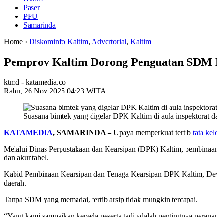
Paser
PPU
Samarinda
Home ›
Diskominfo Kaltim
,
Advertorial
,
Kaltim
Pemprov Kaltim Dorong Penguatan SDM Ke
ktmd - katamedia.co
Rabu, 26 Nov 2025 04:23 WITA
Suasana bimtek yang digelar DPK Kaltim di aula inspektorat d
KATAMEDIA
, SAMARINDA –
Upaya memperkuat tertib
tata kel
Melalui Dinas Perpustakaan dan Kearsipan (DPK) Kaltim, pembinaan
dan akuntabel.
Kabid Pembinaan Kearsipan dan Tenaga Kearsipan DPK Kaltim, Dewi 
daerah.
Tanpa SDM yang memadai, tertib arsip tidak mungkin tercapai.
“Yang kami sampaikan kepada peserta tadi adalah pentingnya pera