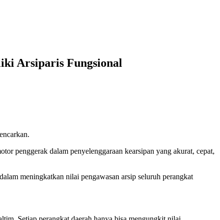
i Arsiparis Fungsional
gencarkan.
tor penggerak dalam penyelenggaraan kearsipan yang akurat, cepat,
alam meningkatkan nilai pengawasan arsip seluruh perangkat
Kaltim. Setiap perangkat daerah hanya bisa mengungkit nilai