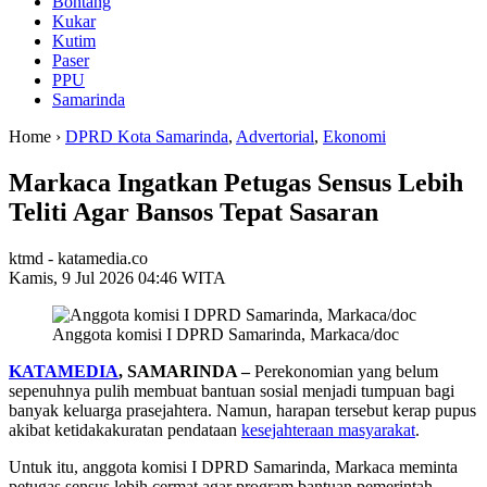
Bontang
Kukar
Kutim
Paser
PPU
Samarinda
Home ›
DPRD Kota Samarinda
,
Advertorial
,
Ekonomi
Markaca Ingatkan Petugas Sensus Lebih
Teliti Agar Bansos Tepat Sasaran
ktmd - katamedia.co
Kamis, 9 Jul 2026 04:46 WITA
Anggota komisi I DPRD Samarinda, Markaca/doc
KATAMEDIA
, SAMARINDA –
Perekonomian yang belum
sepenuhnya pulih membuat bantuan sosial menjadi tumpuan bagi
banyak keluarga prasejahtera. Namun, harapan tersebut kerap pupus
akibat ketidakakuratan pendataan
kesejahteraan masyarakat
.
Untuk itu, anggota komisi I DPRD Samarinda, Markaca meminta
petugas sensus lebih cermat agar program bantuan pemerintah