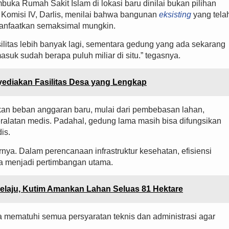
ka Rumah Sakit Islam di lokasi baru dinilai bukan pilihan
s Komisi IV, Darlis, menilai bahwa bangunan
eksisting
yang tela
anfaatkan semaksimal mungkin.
fasilitas lebih banyak lagi, sementara gedung yang ada sekarang
suk sudah berapa puluh miliar di situ.” tegasnya.
diakan Fasilitas Desa yang Lengkap
n beban anggaran baru, mulai dari pembebasan lahan,
ralatan medis. Padahal, gedung lama masih bisa difungsikan
is.
arnya. Dalam perencanaan infrastruktur kesehatan, efisiensi
a menjadi pertimbangan utama.
aju, Kutim Amankan Lahan Seluas 81 Hektare
 mematuhi semua persyaratan teknis dan administrasi agar