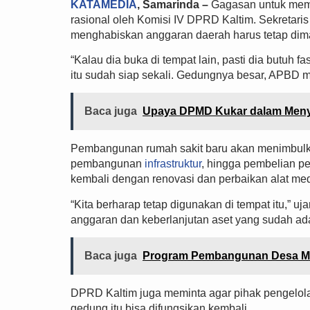
KATAMEDIA
, Samarinda –
Gagasan untuk membu
rasional oleh Komisi IV DPRD Kaltim. Sekretari
menghabiskan anggaran daerah harus tetap dim
“Kalau dia buka di tempat lain, pasti dia butuh 
itu sudah siap sekali. Gedungnya besar, APBD ma
Baca juga
Upaya DPMD Kukar dalam Menye
Pembangunan rumah sakit baru akan menimbulka
pembangunan
infrastruktur
, hingga pembelian pe
kembali dengan renovasi dan perbaikan alat med
“Kita berharap tetap digunakan di tempat itu,” uj
anggaran dan keberlanjutan aset yang sudah ad
Baca juga
Program Pembangunan Desa Mel
DPRD Kaltim juga meminta agar pihak pengelola
gedung itu bisa difungsikan kembali.