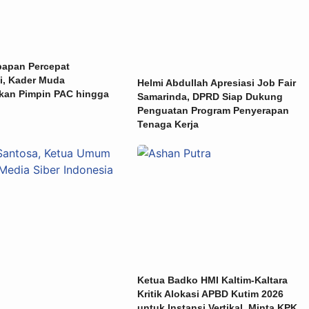
papan Percepat
i, Kader Muda
Helmi Abdullah Apresiasi Job Fair
skan Pimpin PAC hingga
Samarinda, DPRD Siap Dukung
Penguatan Program Penyerapan
Tenaga Kerja
Ketua Badko HMI Kaltim-Kaltara
Kritik Alokasi APBD Kutim 2026
untuk Instansi Vertikal, Minta KPK