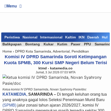
Menu
Peristiwa
Nasional
Internasional
Kaltim
IKN
Daerah
Huk
Balikpapan
Bontang
Kukar
Kutim
Paser
PPU
Samarind
Home ›
DPRD Kota Samarinda
,
Advertorial
,
Pendidikan
Komisi IV DPRD Samarinda Soroti Ketimpangan
Kuota SPMB, 300 Kursi SMP Negeri Belum Terisi
ktmd - katamedia.co
Jumat, 3 Jul 2026 07:03 WITA
Ketua komisi IV DPRD Samarinda, Novan Syahrony Pasie/doc
KATAMEDIA,
SAMARINDA –
Di tengah keluhan orang tua
yang anaknya gagal lolos Seleksi Penerimaan Murid Baru
(SPMB)
jalur zonasi tahun ajaran 2026/2027, komisi IV
DPRD Samarinda menemukan masih tersedia sekitar 300