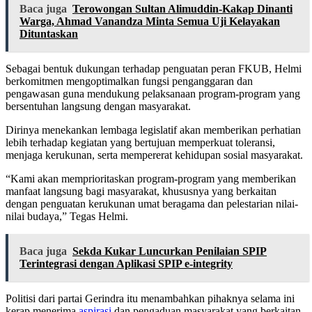
Baca juga
Terowongan Sultan Alimuddin-Kakap Dinanti
Warga, Ahmad Vanandza Minta Semua Uji Kelayakan
Dituntaskan
Sebagai bentuk dukungan terhadap penguatan peran FKUB, Helmi
berkomitmen mengoptimalkan fungsi penganggaran dan
pengawasan guna mendukung pelaksanaan program-program yang
bersentuhan langsung dengan masyarakat.
Dirinya menekankan lembaga legislatif akan memberikan perhatian
lebih terhadap kegiatan yang bertujuan memperkuat toleransi,
menjaga kerukunan, serta mempererat kehidupan sosial masyarakat.
“Kami akan memprioritaskan program-program yang memberikan
manfaat langsung bagi masyarakat, khususnya yang berkaitan
dengan penguatan kerukunan umat beragama dan pelestarian nilai-
nilai budaya,” Tegas Helmi.
Baca juga
Sekda Kukar Luncurkan Penilaian SPIP
Terintegrasi dengan Aplikasi SPIP e-integrity
Politisi dari partai Gerindra itu menambahkan pihaknya selama ini
kerap menerima
aspirasi
dan pengaduan masyarakat yang berkaitan