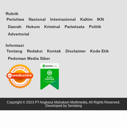
Rubrik
Peristiwa
Nasional
Internasional
Kaltim
IKN
Daerah
Hukum
Kriminal
Pariwisata
Politik
Advertorial
Informasi
Tentang
Redaksi
Kontak
Disclaimer
Kode Etik
Pedoman Media Siber
Copyright © 2023 PT Angkasa Mahakam Multimedia, All Rights Reserved.
Developed by
Sendang