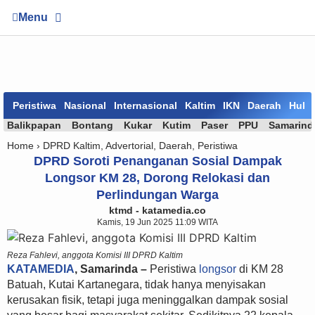
Menu
Peristiwa
Nasional
Internasional
Kaltim
IKN
Daerah
Huk
Balikpapan
Bontang
Kukar
Kutim
Paser
PPU
Samarind
Home ›
DPRD Kaltim
,
Advertorial
,
Daerah
,
Peristiwa
DPRD Soroti Penanganan Sosial Dampak
Longsor KM 28, Dorong Relokasi dan
Perlindungan Warga
ktmd - katamedia.co
Kamis, 19 Jun 2025 11:09 WITA
Reza Fahlevi, anggota Komisi III DPRD Kaltim
KATAMEDIA
, Samarinda –
Peristiwa
longsor
di KM 28
Batuah, Kutai Kartanegara, tidak hanya menyisakan
kerusakan fisik, tetapi juga meninggalkan dampak sosial