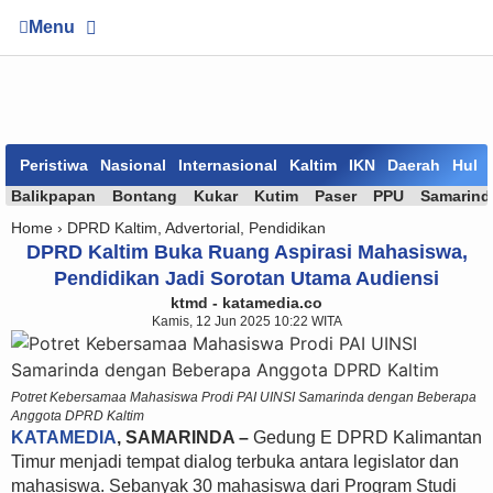
Menu
Peristiwa
Nasional
Internasional
Kaltim
IKN
Daerah
Huk
Balikpapan
Bontang
Kukar
Kutim
Paser
PPU
Samarind
Home ›
DPRD Kaltim
,
Advertorial
,
Pendidikan
DPRD Kaltim Buka Ruang Aspirasi Mahasiswa,
Pendidikan Jadi Sorotan Utama Audiensi
ktmd - katamedia.co
Kamis, 12 Jun 2025 10:22 WITA
Potret Kebersamaa Mahasiswa Prodi PAI UINSI Samarinda dengan Beberapa
Anggota DPRD Kaltim
KATAMEDIA
, SAMARINDA –
Gedung E DPRD Kalimantan
Timur menjadi tempat dialog terbuka antara legislator dan
mahasiswa. Sebanyak 30 mahasiswa dari Program Studi