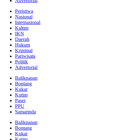
Advertorial
Peristiwa
Nasional
Internasional
Kaltim
IKN
Daerah
Hukum
Kriminal
Pariwisata
Politik
Advertorial
Balikpapan
Bontang
Kukar
Kutim
Paser
PPU
Samarinda
Balikpapan
Bontang
Kukar
Kutim