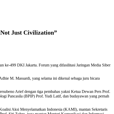
ot Just Civilization”
un ke-499 DKI Jakarta. Forum yang difasilitasi Jaringan Media Siber
Adhie M. Massardi, yang selama ini dikenal sebaga juru bicara
rsubeno Arief dengan tiga pembahas yakni Ketua Dewan Pers Prof.
ogi Pancasila (BPIP) Prof. Yudi Latif, dan budayawan yang pernah
 Koalisi Aksi Menyelamatkan Indonesia (KAMI), mantan Sekretaris
of. Siti Zuhro, juga mantan Menteri Komunikasi dan Informasi