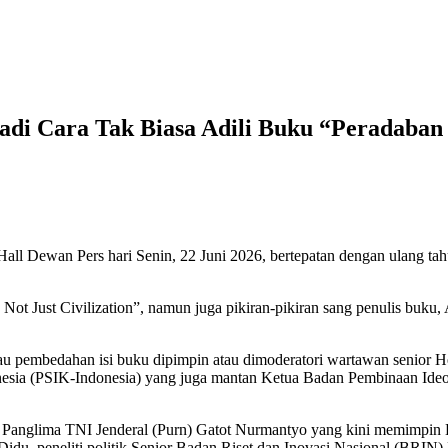
adi Cara Tak Biasa Adili Buku “Peradaban N
Hall Dewan Pers hari Senin, 22 Juni 2026, bertepatan dengan ulang tah
Not Just Civilization”, namun juga pikiran-pikiran sang penulis buku, 
 pembedahan isi buku dipimpin atau dimoderatori wartawan senior He
esia (PSIK-Indonesia) yang juga mantan Ketua Badan Pembinaan Ideol
an Panglima TNI Jenderal (Purn) Gatot Nurmantyo yang kini memimpin
peneliti politik Senior Badan Riset dan Inovasi Nasional (BRIN) Pr