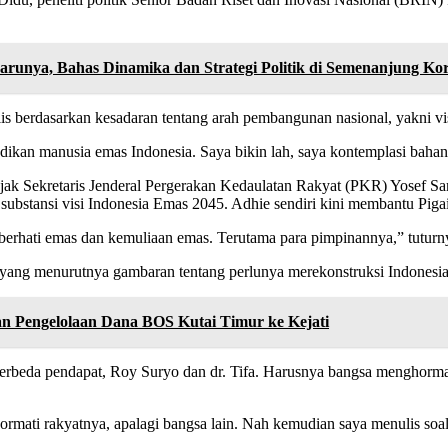
runya, Bahas Dinamika dan Strategi Politik di Semenanjung Ko
is berdasarkan kesadaran tentang arah pembangunan nasional, yakni v
ikan manusia emas Indonesia. Saya bikin lah, saya kontemplasi bahan-
iajak Sekretaris Jenderal Pergerakan Kedaulatan Rakyat (PKR) Yosef 
ubstansi visi Indonesia Emas 2045. Adhie sendiri kini membantu Piga
erhati emas dan kemuliaan emas. Terutama para pimpinannya,” tuturn
u yang menurutnya gambaran tentang perlunya merekonstruksi Indonesi
Pengelolaan Dana BOS Kutai Timur ke Kejati
erbeda pendapat, Roy Suryo dan dr. Tifa. Harusnya bangsa menghorm
hormati rakyatnya, apalagi bangsa lain. Nah kemudian saya menulis s