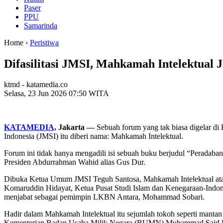
Paser
PPU
Samarinda
Home ›
Peristiwa
Difasilitasi JMSI, Mahkamah Intelektual J
ktmd - katamedia.co
Selasa, 23 Jun 2026 07:50 WITA
KATAMEDIA,
Jakarta —
Sebuah forum yang tak biasa digelar di 
Indonesia (JMSI) itu diberi nama: Mahkamah Intelektual.
Forum ini tidak hanya mengadili isi sebuah buku berjudul “Peradaban 
Presiden Abdurrahman Wahid alias Gus Dur.
Dibuka Ketua Umum JMSI Teguh Santosa, Mahkamah Intelektual atau
Komaruddin Hidayat, Ketua Pusat Studi Islam dan Kenegaraan-Indon
menjabat sebagai pemimpin LKBN Antara, Mohammad Sobari.
Hadir dalam Mahkamah Intelektual itu sejumlah tokoh seperti mant
Kementerian Badan Usaha Milik Negara (BUMN) Muhammad Said Didu, 