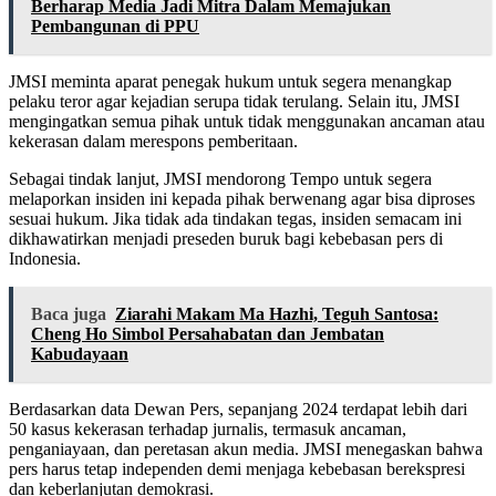
Berharap Media Jadi Mitra Dalam Memajukan
Pembangunan di PPU
JMSI meminta aparat penegak hukum untuk segera menangkap
pelaku teror agar kejadian serupa tidak terulang. Selain itu, JMSI
mengingatkan semua pihak untuk tidak menggunakan ancaman atau
kekerasan dalam merespons pemberitaan.
Sebagai tindak lanjut, JMSI mendorong Tempo untuk segera
melaporkan insiden ini kepada pihak berwenang agar bisa diproses
sesuai hukum. Jika tidak ada tindakan tegas, insiden semacam ini
dikhawatirkan menjadi preseden buruk bagi kebebasan pers di
Indonesia.
Baca juga
Ziarahi Makam Ma Hazhi, Teguh Santosa:
Cheng Ho Simbol Persahabatan dan Jembatan
Kabudayaan
Berdasarkan data Dewan Pers, sepanjang 2024 terdapat lebih dari
50 kasus kekerasan terhadap jurnalis, termasuk ancaman,
penganiayaan, dan peretasan akun media. JMSI menegaskan bahwa
pers harus tetap independen demi menjaga kebebasan berekspresi
dan keberlanjutan demokrasi.