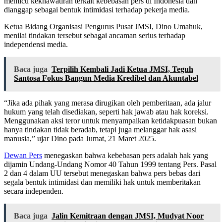
memicu kekhawatiran terkait kebebasan pers di Indonesia dan
dianggap sebagai bentuk intimidasi terhadap pekerja media.
Ketua Bidang Organisasi Pengurus Pusat JMSI, Dino Umahuk,
menilai tindakan tersebut sebagai ancaman serius terhadap
independensi media.
Baca juga
Terpilih Kembali Jadi Ketua JMSI, Teguh
Santosa Fokus Bangun Media Kredibel dan Akuntabel
“Jika ada pihak yang merasa dirugikan oleh pemberitaan, ada jalur
hukum yang telah disediakan, seperti hak jawab atau hak koreksi.
Menggunakan aksi teror untuk menyampaikan ketidakpuasan bukan
hanya tindakan tidak beradab, tetapi juga melanggar hak asasi
manusia,” ujar Dino pada Jumat, 21 Maret 2025.
Dewan Pers
menegaskan bahwa kebebasan pers adalah hak yang
dijamin Undang-Undang Nomor 40 Tahun 1999 tentang Pers. Pasal
2 dan 4 dalam UU tersebut menegaskan bahwa pers bebas dari
segala bentuk intimidasi dan memiliki hak untuk memberitakan
secara independen.
Baca juga
Jalin Kemitraan dengan JMSI, Mudyat Noor