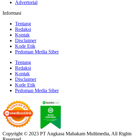
Advertorial
Informasi
Tentang
Redaksi
Kontak
Disclaimer
Kode Etik
Pedoman Media Siber
Tentang
Redaksi
Kontak
Disclaimer
Kode Etik
Pedoman Media Siber
Copyright © 2023 PT Angkasa Mahakam Multimedia, All Rights
Reserved.