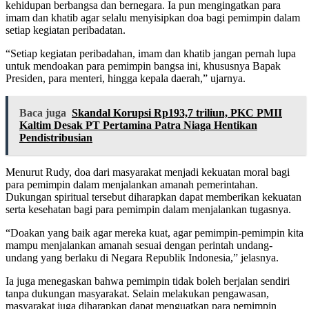
kehidupan berbangsa dan bernegara. Ia pun mengingatkan para
imam dan khatib agar selalu menyisipkan doa bagi pemimpin dalam
setiap kegiatan peribadatan.
“Setiap kegiatan peribadahan, imam dan khatib jangan pernah lupa
untuk mendoakan para pemimpin bangsa ini, khususnya Bapak
Presiden, para menteri, hingga kepala daerah,” ujarnya.
Baca juga
Skandal Korupsi Rp193,7 triliun, PKC PMII
Kaltim Desak PT Pertamina Patra Niaga Hentikan
Pendistribusian
Menurut Rudy, doa dari masyarakat menjadi kekuatan moral bagi
para pemimpin dalam menjalankan amanah pemerintahan.
Dukungan spiritual tersebut diharapkan dapat memberikan kekuatan
serta kesehatan bagi para pemimpin dalam menjalankan tugasnya.
“Doakan yang baik agar mereka kuat, agar pemimpin-pemimpin kita
mampu menjalankan amanah sesuai dengan perintah undang-
undang yang berlaku di Negara Republik Indonesia,” jelasnya.
Ia juga menegaskan bahwa pemimpin tidak boleh berjalan sendiri
tanpa dukungan masyarakat. Selain melakukan pengawasan,
masyarakat juga diharapkan dapat menguatkan para pemimpin