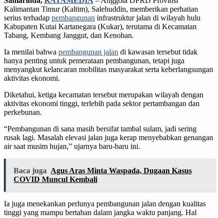
Samarinda,
KATAMEDIA
– Anggota DPRD Provinsi
Kalimantan Timur (Kaltim), Salehuddin, memberikan perhatian
serius terhadap
pembangunan
infrastruktur jalan di wilayah hulu
Kabupaten Kutai Kartanegara (Kukar), terutama di Kecamatan
Tabang, Kembang Janggut, dan Kenohan.
Ia menilai bahwa
pembangunan jalan
di kawasan tersebut tidak
hanya penting untuk pemerataan pembangunan, tetapi juga
menyangkut kelancaran mobilitas masyarakat serta keberlangsungan
aktivitas ekonomi.
Diketahui, ketiga kecamatan tersebut merupakan wilayah dengan
aktivitas ekonomi tinggi, terlebih pada sektor pertambangan dan
perkebunan.
“Pembangunan di sana masih bersifat tambal sulam, jadi sering
rusak lagi. Masalah elevasi jalan juga kerap menyebabkan genangan
air saat musim hujan,” ujarnya baru-baru ini.
Baca juga
Agus Aras Minta Waspada, Dugaan Kasus
COVID Muncul Kembali
Ia juga menekankan perlunya pembangunan jalan dengan kualitas
tinggi yang mampu bertahan dalam jangka waktu panjang. Hal