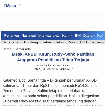
Menu
Peristiwa
Nasional
Internasional
Kaltim
IKN
Daerah
Huk
Balikpapan
Bontang
Kukar
Kutim
Paser
PPU
Samarind
Home ›
Samarinda
Meski APBD Turun, Rudy–Seno Pastikan
Anggaran Pendidikan Tetap Terjaga
ktmd - katamedia.co
Senin, 23 Feb 2026 04:13 WITA
Katamedia.co, Samarinda – Di tengah penurunan APBD
Kalimantan Timur dari Rp21 triliun menjadi Rp14,25 triliun,
Pemerintah Provinsi Kaltim tetap mempertahankan
komitmen kuat pada sektor pendidikan. Hal itu ditegaskan
Gubernur
Rudy Mas’ud
saat berdialog langsung dengan