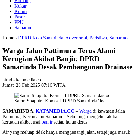
Bontang
Kukar
Kutim
Paser
PPU
Samarinda
Home ›
DPRD Kota Samarinda
,
Advertorial
,
Peristiwa
,
Samarinda
Warga Jalan Pattimura Terus Alami
Kerugian Akibat Banjir, DPRD
Samarinda Desak Pembangunan Drainase
ktmd - katamedia.co
Jumat, 28 Feb 2025 07:16 WITA
Samri Shaputra Komisi I DPRD Samarinda/doc
SAMARINDA,
KATAMEDIA.CO
–
Warga
di kawasan Jalan
Pattimura, Kecamatan Samarinda Seberang, mengeluh akibat
kerugian akibat usai
banjir
setiap hujan deras.
Air yang meluap tidak hanya menggenangi jalan, tetapi juga masuk