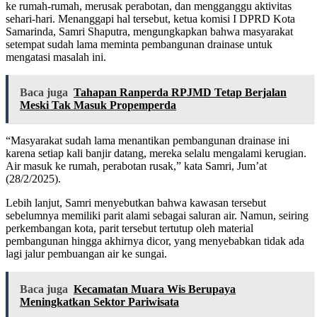
ke rumah-rumah, merusak perabotan, dan mengganggu aktivitas
sehari-hari. Menanggapi hal tersebut, ketua komisi I DPRD Kota
Samarinda, Samri Shaputra, mengungkapkan bahwa masyarakat
setempat sudah lama meminta pembangunan drainase untuk
mengatasi masalah ini.
Baca juga
Tahapan Ranperda RPJMD Tetap Berjalan
Meski Tak Masuk Propemperda
“Masyarakat sudah lama menantikan pembangunan drainase ini
karena setiap kali banjir datang, mereka selalu mengalami kerugian.
Air masuk ke rumah, perabotan rusak,” kata Samri, Jum’at
(28/2/2025).
Lebih lanjut, Samri menyebutkan bahwa kawasan tersebut
sebelumnya memiliki parit alami sebagai saluran air. Namun, seiring
perkembangan kota, parit tersebut tertutup oleh material
pembangunan hingga akhirnya dicor, yang menyebabkan tidak ada
lagi jalur pembuangan air ke sungai.
Baca juga
Kecamatan Muara Wis Berupaya
Meningkatkan Sektor Pariwisata