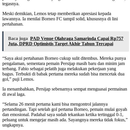
tegasnya.
Meski demikian, Lemos tetap memberikan apresiasi kepada
lawannya. Ia menilai Borneo FC tampil solid, khususnya di lini
pertahanan.
Baca juga
PAD Venue Olahraga Samarinda Capai Rp757
Juta, DPRD Optimistis Target Akhir Tahun Tercapai
“Saya akui pertahanan Borneo cukup sulit ditembus. Mereka punya
pengalaman, sementara pemain Persijap masih baru dan minim jam
terbang. Fabio sebagai pelatih juga melakukan pekerjaan yang
bagus. Terbukti di babak pertama mereka sudah bisa mencetak dua
gol,” puji Lemos.
Ia menambahkan, Persijap sebenarnya sempat menguasai permainan
di awal laga.
“Selama 26 menit pertama kami bisa mengontrol jalannya
pertandingan. Tapi setelah gol pertama Borneo, pemain mulai goyah
dan emosional. Padahal saya sudah tekankan ketika tertinggal 0-1,
peluang untuk mengejar masih ada. Sayangnya mereka tidak fokus,”
ungkapnya.