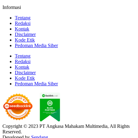
Informasi
Tentang
Redaksi
Kontak
Disclaimer
Kode Etik
Pedoman Media Siber
Tentang
Redaksi
Kontak
Disclaimer
Kode Etik
Pedoman Media Siber
Copyright © 2023 PT Angkasa Mahakam Multimedia, All Rights
Reserved.
Developed by
Sendang