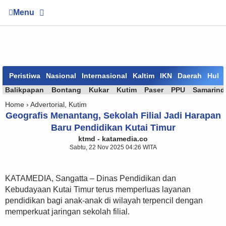
Menu
Peristiwa
Nasional
Internasional
Kaltim
IKN
Daerah
Huk
Balikpapan
Bontang
Kukar
Kutim
Paser
PPU
Samarind
Home ›
Advertorial
,
Kutim
Geografis Menantang, Sekolah Filial Jadi Harapan
Baru Pendidikan Kutai Timur
ktmd - katamedia.co
Sabtu, 22 Nov 2025 04:26 WITA
KATAMEDIA, Sangatta – Dinas Pendidikan dan
Kebudayaan Kutai Timur terus memperluas layanan
pendidikan bagi anak-anak di wilayah terpencil dengan
memperkuat jaringan sekolah filial.