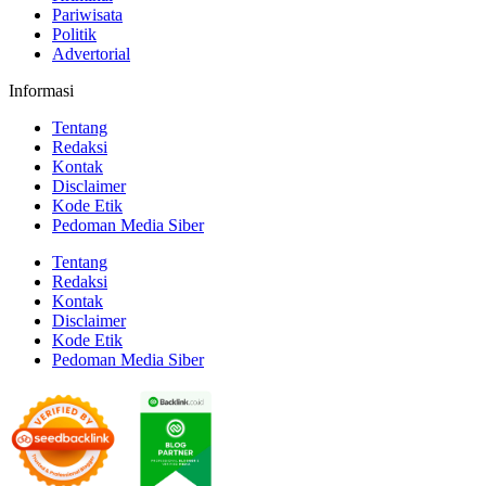
Pariwisata
Politik
Advertorial
Informasi
Tentang
Redaksi
Kontak
Disclaimer
Kode Etik
Pedoman Media Siber
Tentang
Redaksi
Kontak
Disclaimer
Kode Etik
Pedoman Media Siber