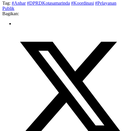
Tag:
#Anhar
#DPRDKotasamarinda
#Koordinasi
#Pelayanan
Publik
Bagikan: