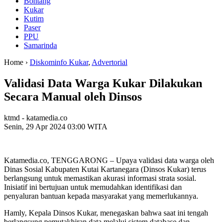
Bontang
Kukar
Kutim
Paser
PPU
Samarinda
Home ›
Diskominfo Kukar
,
Advertorial
Validasi Data Warga Kukar Dilakukan
Secara Manual oleh Dinsos
ktmd - katamedia.co
Senin, 29 Apr 2024 03:00 WITA
Katamedia.co, TENGGARONG – Upaya validasi data warga oleh
Dinas Sosial Kabupaten Kutai Kartanegara (Dinsos Kukar) terus
berlangsung untuk memastikan akurasi informasi strata sosial.
Inisiatif ini bertujuan untuk memudahkan identifikasi dan
penyaluran bantuan kepada masyarakat yang memerlukannya.
Hamly, Kepala Dinsos Kukar, menegaskan bahwa saat ini tengah
berlangsung pemutakhiran data melalui sistem database dan