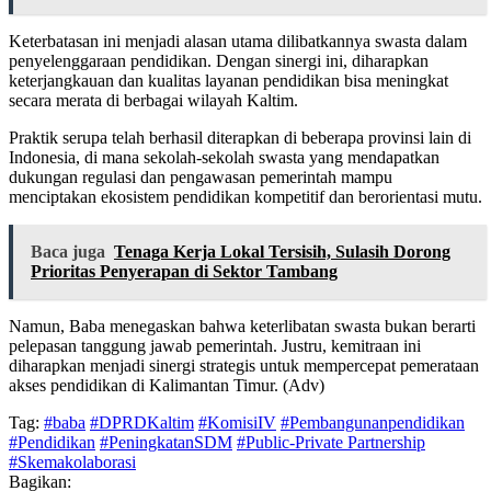
Keterbatasan ini menjadi alasan utama dilibatkannya swasta dalam
penyelenggaraan pendidikan. Dengan sinergi ini, diharapkan
keterjangkauan dan kualitas layanan pendidikan bisa meningkat
secara merata di berbagai wilayah Kaltim.
Praktik serupa telah berhasil diterapkan di beberapa provinsi lain di
Indonesia, di mana sekolah-sekolah swasta yang mendapatkan
dukungan regulasi dan pengawasan pemerintah mampu
menciptakan ekosistem pendidikan kompetitif dan berorientasi mutu.
Baca juga
Tenaga Kerja Lokal Tersisih, Sulasih Dorong
Prioritas Penyerapan di Sektor Tambang
Namun, Baba menegaskan bahwa keterlibatan swasta bukan berarti
pelepasan tanggung jawab pemerintah. Justru, kemitraan ini
diharapkan menjadi sinergi strategis untuk mempercepat pemerataan
akses pendidikan di Kalimantan Timur. (Adv)
Tag:
#baba
#DPRDKaltim
#KomisiIV
#Pembangunanpendidikan
#Pendidikan
#PeningkatanSDM
#Public-Private Partnership
#Skemakolaborasi
Bagikan: