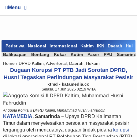
Menu
Peristiwa
Nasional
Internasional
Kaltim
IKN
Daerah
Huk
Balikpapan
Bontang
Kukar
Kutim
Paser
PPU
Samarind
Home ›
DPRD Kaltim
,
Advertorial
,
Daerah
,
Hukum
Dugaan Korupsi PT PTB Jadi Sorotan DPRD,
Husni Tegaskan Perlindungan Masyarakat Pesisir
ktmd - katamedia.co
Selasa, 17 Jun 2025 02:19 WITA
Anggota Komisi II DPRD Kaltim, Muhammad Husni Fahruddin
KATAMEDIA
, Samarinda –
Upaya DPRD Kalimantan
Timur dalam menyelesaikan persoalan masyarakat pesisir
terganggu oleh mencuatnya dugaan tindak pidana
korupsi
di lokasi operasional PT Pelabuhan Tiga Bersaudara (PTB).