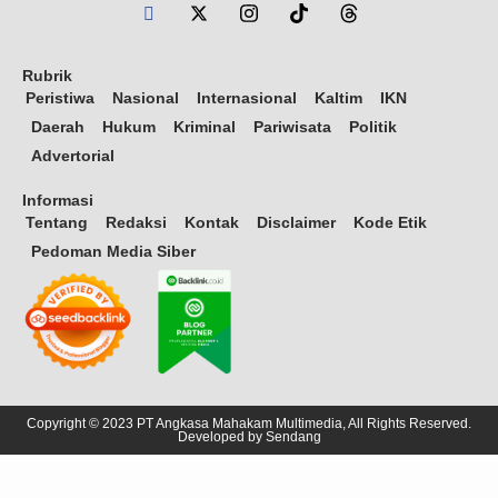
Rubrik
Peristiwa
Nasional
Internasional
Kaltim
IKN
Daerah
Hukum
Kriminal
Pariwisata
Politik
Advertorial
Informasi
Tentang
Redaksi
Kontak
Disclaimer
Kode Etik
Pedoman Media Siber
Copyright © 2023 PT Angkasa Mahakam Multimedia, All Rights Reserved.
Developed by
Sendang