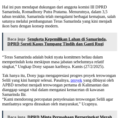
Hal ini pun mendapat dukungan dari anggota komisi III DPRD
Samarinda, Romadhony Putra Pratama. Menurutnya, dalam 3,5
tahun terakhir, Samarinda telah mengalami berbagai kemajuan, salah
satunya melalui pembangunan Teras Samarinda yang kini menjadi
ikon baru dengan konsep modern.
Baca juga
Sengketa Kepemilikan Lahan di Samarinda,
DPRD Soroti Kasus Tumpang Tindih dan Ganti Rugi
“Teras Samarinda adalah bukti nyata komitmen beliau dalam
memperindah kota meskipun masa jabatan sebelumnya relatif
singkat,” Ungkap Dony sapaan karibnya. Kamis (27/2/2025).
Tak hanya itu, Dony juga mengapresiasi progres proyek terowongan
Selili yang kini hampir selesai. Pasalnya,
proyek
yang dibiayai oleh
APBD tersebut menjadi terowongan pertama di Kalimantan dan
dianggap sangat vital dalam mengatasi kemacetan di kawasan
Samarinda Ilir.
“Kami mendorong percepatan penyelesaian terowongan Selili agar
manfaatnya segera dirasakan oleh masyarakat,” Ucapnya.
Baca juga
DPRD Minta Perusahaan Berperingkat Merah