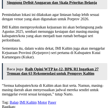
Singgung Defisit Anggaran dan Skala Prioritas Belanja
Pemindahan lokasi ini dilakukan agar lintasan balap lebih sesuai
dengan venue yang akan digunakan untuk Porprov 2026.
IMI Kaltim memproyeksikan kejuaraan ini akan berlangsung pada
Agustus 2025, sembari menunggu kesiapan dari masing-masing
kabupaten/kota yang akan menjadi tuan rumah berbagai seri
perlombaan.
Sementara itu, dalam waktu dekat, IMI Kaltim juga akan menggelar
Kejuaraan Provinsi (Kejurprov) seri pertama di Kabupaten Kutai
Kartanegara (Kukar).
Baca juga
Raih Opini WTP ke-12, BPK RI Ingatkan 27
Temuan dan 63 Rekomendasi untuk Pemprov Kaltim
“Semua kabupaten/kota di Kaltim akan ikut serta. Namun, masing-
masing daerah akan menyesuaikan jadwal mereka sendiri untuk
menggelar event sesuai kesiapan,” tutup Narto.
Tag:
Balap
IMI Kaltim
Motor
Paser
Bagikan: