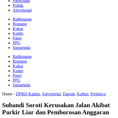
Pariwisata
Politik
Advertorial
Balikpapan
Bontang
Kukar
Kutim
Paser
PPU
Samarinda
Balikpapan
Bontang
Kukar
Kutim
Paser
PPU
Samarinda
Home ›
DPRD Kaltim
,
Advertorial
,
Daerah
,
Kaltim
,
Peristiwa
Subandi Soroti Kerusakan Jalan Akibat
Parkir Liar dan Pemborosan Anggaran