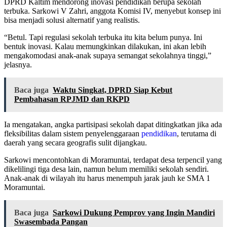
DPRD Kaltim mendorong inovasi pendidikan berupa sekolah
terbuka. Sarkowi V Zahri, anggota Komisi IV, menyebut konsep ini
bisa menjadi solusi alternatif yang realistis.
“Betul. Tapi regulasi sekolah terbuka itu kita belum punya. Ini
bentuk inovasi. Kalau memungkinkan dilakukan, ini akan lebih
mengakomodasi anak-anak supaya semangat sekolahnya tinggi,”
jelasnya.
Baca juga
Waktu Singkat, DPRD Siap Kebut
Pembahasan RPJMD dan RKPD
Ia mengatakan, angka partisipasi sekolah dapat ditingkatkan jika ada
fleksibilitas dalam sistem penyelenggaraan
pendidikan
, terutama di
daerah yang secara geografis sulit dijangkau.
Sarkowi mencontohkan di Moramuntai, terdapat desa terpencil yang
dikelilingi tiga desa lain, namun belum memiliki sekolah sendiri.
Anak-anak di wilayah itu harus menempuh jarak jauh ke SMA 1
Moramuntai.
Baca juga
Sarkowi Dukung Pemprov yang Ingin Mandiri
Swasembada Pangan