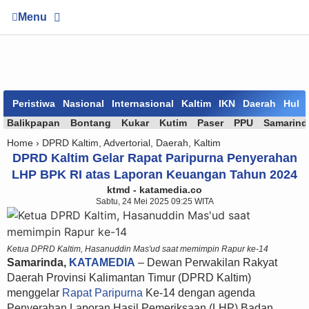
Menu
Peristiwa
Nasional
Internasional
Kaltim
IKN
Daerah
Huk
Balikpapan
Bontang
Kukar
Kutim
Paser
PPU
Samarind
Home ›
DPRD Kaltim
,
Advertorial
,
Daerah
,
Kaltim
DPRD Kaltim Gelar Rapat Paripurna Penyerahan
LHP BPK RI atas Laporan Keuangan Tahun 2024
ktmd - katamedia.co
Sabtu, 24 Mei 2025 09:25 WITA
Ketua DPRD Kaltim, Hasanuddin Mas'ud saat memimpin Rapur ke-14
Samarinda,
KATAMEDIA
– Dewan Perwakilan Rakyat
Daerah Provinsi Kalimantan Timur (DPRD Kaltim)
menggelar
Rapat Paripurna
Ke-14 dengan agenda
Penyerahan Laporan Hasil Pemeriksaan (LHP) Badan