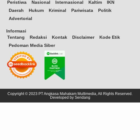
Peristiwa
Nasional
Internasional
Kaltim
IKN
Daerah
Hukum
Kriminal
Pariwisata
Politik
Advertorial
Informasi
Tentang
Redaksi
Kontak
Disclaimer
Kode Etik
Pedoman Media Siber
Copyright © 2023 PT Angkasa Mahakam Multimedia, All Rights Reserved.
Developed by
Sendang