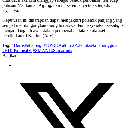
ditunda, maka bisa dianggap sebagai bentuk penolakan terhadap
putusan Mahkamah Agung, dan itu seharusnya tidak terjadi,”
tegasnya.
Keputusan ini diharapkan dapat mengakhiri polemik panjang yang
sempat membingungkan orang tua siswa dan masyarakat, sekaligus
menjadi langkah awal dalam pembenahan tata kelola aset
pendidikan di Kaltim. (Adv)
Tag:
#DarlisPattalongi
#DPRDKaltim
#Polemiksekolahunggulan
#RDPKomisiIV
#SMAN10Samarinda
Bagikan: