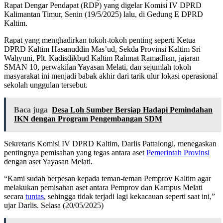
Rapat Dengar Pendapat (RDP) yang digelar Komisi IV DPRD
Kalimantan Timur, Senin (19/5/2025) lalu, di Gedung E DPRD
Kaltim.
Rapat yang menghadirkan tokoh-tokoh penting seperti Ketua
DPRD Kaltim Hasanuddin Mas’ud, Sekda Provinsi Kaltim Sri
Wahyuni, Plt. Kadisdikbud Kaltim Rahmat Ramadhan, jajaran
SMAN 10, perwakilan Yayasan Melati, dan sejumlah tokoh
masyarakat ini menjadi babak akhir dari tarik ulur lokasi operasional
sekolah unggulan tersebut.
Baca juga
Desa Loh Sumber Bersiap Hadapi Pemindahan
IKN dengan Program Pengembangan SDM
Sekretaris Komisi IV DPRD Kaltim, Darlis Pattalongi, menegaskan
pentingnya pemisahan yang tegas antara aset
Pemerintah Provinsi
dengan aset Yayasan Melati.
“Kami sudah berpesan kepada teman-teman Pemprov Kaltim agar
melakukan pemisahan aset antara Pemprov dan Kampus Melati
secara
tuntas
, sehingga tidak terjadi lagi kekacauan seperti saat ini,”
ujar Darlis. Selasa (20/05/2025)