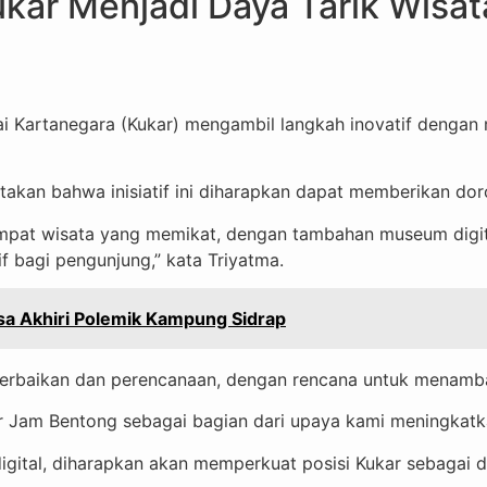
kar Menjadi Daya Tarik Wisat
Kartanegara (Kukar) mengambil langkah inovatif dengan 
akan bahwa inisiatif ini diharapkan dapat memberikan doro
pat wisata yang memikat, dengan tambahan museum digital
 bagi pengunjung,” kata Triyatma.
isa Akhiri Polemik Kampung Sidrap
rbaikan dan perencanaan, dengan rencana untuk menambah 
 Jam Bentong sebagai bagian dari upaya kami meningkatkan 
ital, diharapkan akan memperkuat posisi Kukar sebagai de