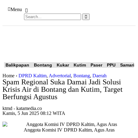
Menu
Tutup
Peristiwa
Nasional
Internasional
Kaltim
IKN
Daerah
Huk
Balikpapan
Bontang
Kukar
Kutim
Paser
PPU
Samarin
Home ›
DPRD Kaltim
,
Advertorial
,
Bontang
,
Daerah
Spam Regional Suka Damai Jadi Solusi
Krisis Air di Bontang dan Kutim, Target
Berfungsi Agustus
ktmd - katamedia.co
Kamis, 5 Jun 2025 08:12 WITA
Anggota Komisi IV DPRD Kaltim, Agus Aras