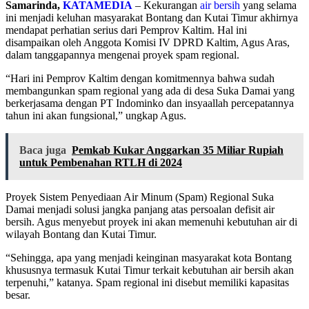
Samarinda,
KATAMEDIA
– Kekurangan
air bersih
yang selama
ini menjadi keluhan masyarakat Bontang dan Kutai Timur akhirnya
mendapat perhatian serius dari Pemprov Kaltim. Hal ini
disampaikan oleh Anggota Komisi IV DPRD Kaltim, Agus Aras,
dalam tanggapannya mengenai proyek spam regional.
“Hari ini Pemprov Kaltim dengan komitmennya bahwa sudah
membangunkan spam regional yang ada di desa Suka Damai yang
berkerjasama dengan PT Indominko dan insyaallah percepatannya
tahun ini akan fungsional,” ungkap Agus.
Baca juga
Pemkab Kukar Anggarkan 35 Miliar Rupiah
untuk Pembenahan RTLH di 2024
Proyek Sistem Penyediaan Air Minum (Spam) Regional Suka
Damai menjadi solusi jangka panjang atas persoalan defisit air
bersih. Agus menyebut proyek ini akan memenuhi kebutuhan air di
wilayah Bontang dan Kutai Timur.
“Sehingga, apa yang menjadi keinginan masyarakat kota Bontang
khususnya termasuk Kutai Timur terkait kebutuhan air bersih akan
terpenuhi,” katanya. Spam regional ini disebut memiliki kapasitas
besar.