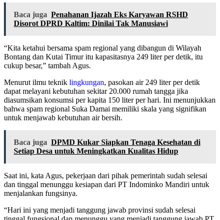
Baca juga
Penahanan Ijazah Eks Karyawan RSHD
Disorot DPRD Kaltim: Dinilai Tak Manusiawi
“Kita ketahui bersama spam regional yang dibangun di Wilayah
Bontang dan Kutai Timur itu kapasitasnya 249 liter per detik, itu
cukup besar,” tambah Agus.
Menurut ilmu teknik
lingkungan
, pasokan air 249 liter per detik
dapat melayani kebutuhan sekitar 20.000 rumah tangga jika
diasumsikan konsumsi per kapita 150 liter per hari. Ini menunjukkan
bahwa spam regional Suka Damai memiliki skala yang signifikan
untuk menjawab kebutuhan air bersih.
Baca juga
DPMD Kukar Siapkan Tenaga Kesehatan di
Setiap Desa untuk Meningkatkan Kualitas Hidup
Saat ini, kata Agus, pekerjaan dari pihak pemerintah sudah selesai
dan tinggal menunggu kesiapan dari PT Indominko Mandiri untuk
menjalankan fungsinya.
“Hari ini yang menjadi tanggung jawab provinsi sudah selesai
tinggal fungsional dan menunggu yang menjadi tanggung jawab PT