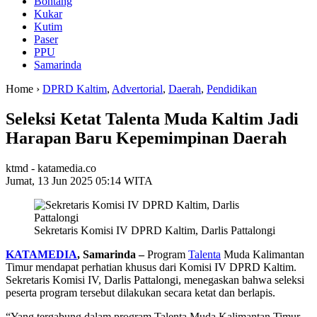
Bontang
Kukar
Kutim
Paser
PPU
Samarinda
Home ›
DPRD Kaltim
,
Advertorial
,
Daerah
,
Pendidikan
Seleksi Ketat Talenta Muda Kaltim Jadi
Harapan Baru Kepemimpinan Daerah
ktmd - katamedia.co
Jumat, 13 Jun 2025 05:14 WITA
Sekretaris Komisi IV DPRD Kaltim, Darlis Pattalongi
KATAMEDIA
, Samarinda –
Program
Talenta
Muda Kalimantan
Timur mendapat perhatian khusus dari Komisi IV DPRD Kaltim.
Sekretaris Komisi IV, Darlis Pattalongi, menegaskan bahwa seleksi
peserta program tersebut dilakukan secara ketat dan berlapis.
“Yang tergabung dalam program Talenta Muda Kalimantan Timur