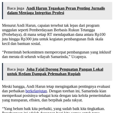
Baca juga
Andi Harun Tegaskan Peran Penting Jurnalis
dalam Menjaga Integritas Profesi
Menurut Andi Harun, capaian tersebut tak lepas dari program
unggulan seperti Pemberdayaan Berbasis Rukun Tetangga
(Probebaya), di mana setiap RT mendapatkan dana antara Rp100
juta hingga Rp300 juta untuk kegiatan pembangunan fisik skala
kecil dan bantuan sosial.
“Pemerintah berkomitmen mempercepat pembangunan yang inklusif
dan merata di seluruh wilayah Samarinda,” Ucapnya.
Baca juga
Joha Fajal Dorong Penguatan Pangan Lokal
untuk Redam Dampak Pelemahan Rupiah
Meski bangga, Andi Harun tetap mengingatkan pentingnya evaluasi
dan perbaikan
berkelanjutan
. Dengan torehan ini, Samarinda kian
memperkuat posisinya sebagai kota dengan tata kelola pemerintahan
yang transparan, efisien, dan berpihak pada rakyat.
“Yang belum baik kita perbaiki, yang sudah baik kita tingkatkan.