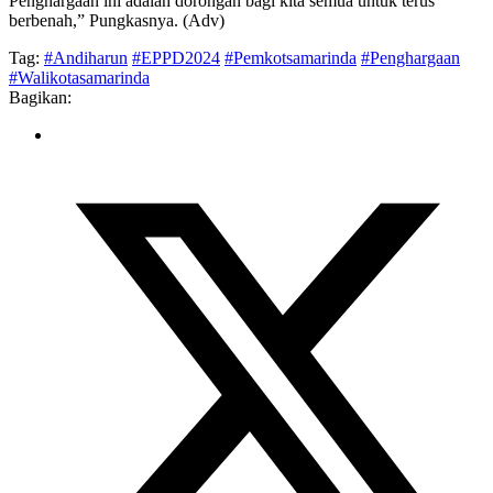
Penghargaan ini adalah dorongan bagi kita semua untuk terus
berbenah,” Pungkasnya. (Adv)
Tag:
#Andiharun
#EPPD2024
#Pemkotsamarinda
#Penghargaan
#Walikotasamarinda
Bagikan: