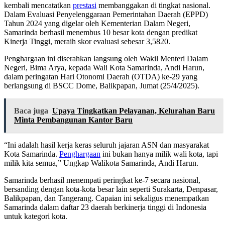
kembali mencatatkan
prestasi
membanggakan di tingkat nasional.
Dalam Evaluasi Penyelenggaraan Pemerintahan Daerah (EPPD)
Tahun 2024 yang digelar oleh Kementerian Dalam Negeri,
Samarinda berhasil menembus 10 besar kota dengan predikat
Kinerja Tinggi, meraih skor evaluasi sebesar 3,5820.
Penghargaan ini diserahkan langsung oleh Wakil Menteri Dalam
Negeri, Bima Arya, kepada Wali Kota Samarinda, Andi Harun,
dalam peringatan Hari Otonomi Daerah (OTDA) ke-29 yang
berlangsung di BSCC Dome, Balikpapan, Jumat (25/4/2025).
Baca juga
Upaya Tingkatkan Pelayanan, Kelurahan Baru
Minta Pembangunan Kantor Baru
“Ini adalah hasil kerja keras seluruh jajaran ASN dan masyarakat
Kota Samarinda.
Penghargaan
ini bukan hanya milik wali kota, tapi
milik kita semua,” Ungkap Walikota Samarinda, Andi Harun.
Samarinda berhasil menempati peringkat ke-7 secara nasional,
bersanding dengan kota-kota besar lain seperti Surakarta, Denpasar,
Balikpapan, dan Tangerang. Capaian ini sekaligus menempatkan
Samarinda dalam daftar 23 daerah berkinerja tinggi di Indonesia
untuk kategori kota.