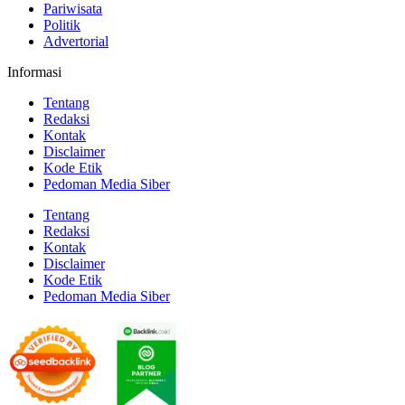
Pariwisata
Politik
Advertorial
Informasi
Tentang
Redaksi
Kontak
Disclaimer
Kode Etik
Pedoman Media Siber
Tentang
Redaksi
Kontak
Disclaimer
Kode Etik
Pedoman Media Siber