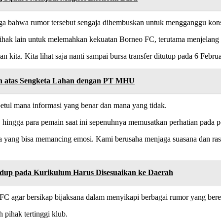
ga bahwa rumor tersebut sengaja dihembuskan untuk mengganggu konse
i pihak lain untuk melemahkan kekuatan Borneo FC, terutama menjelang 
a. Kita lihat saja nanti sampai bursa transfer ditutup pada 6 Februari
n atas Sengketa Lahan dengan PT MHU
ul mana informasi yang benar dan mana yang tidak.
h, hingga para pemain saat ini sepenuhnya memusatkan perhatian pada p
a yang bisa memancing emosi. Kami berusaha menjaga suasana dan rasa
up pada Kurikulum Harus Disesuaikan ke Daerah
C agar bersikap bijaksana dalam menyikapi berbagai rumor yang bere
 pihak tertinggi klub.