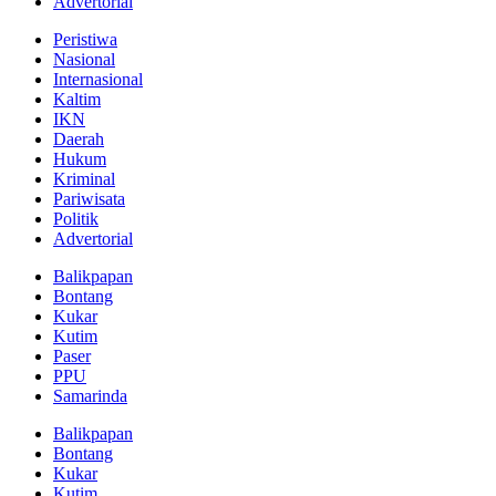
Advertorial
Peristiwa
Nasional
Internasional
Kaltim
IKN
Daerah
Hukum
Kriminal
Pariwisata
Politik
Advertorial
Balikpapan
Bontang
Kukar
Kutim
Paser
PPU
Samarinda
Balikpapan
Bontang
Kukar
Kutim