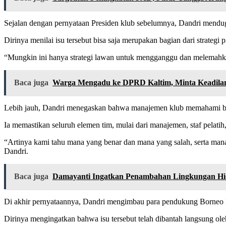
Sejalan dengan pernyataan Presiden klub sebelumnya, Dandri mendu
Dirinya menilai isu tersebut bisa saja merupakan bagian dari strateg
“Mungkin ini hanya strategi lawan untuk mengganggu dan melemahkan kit
Baca juga
Warga Mengadu ke DPRD Kaltim, Minta Keadila
Lebih jauh, Dandri menegaskan bahwa manajemen klub memahami bet
Ia memastikan seluruh elemen tim, mulai dari manajemen, staf pelati
“Artinya kami tahu mana yang benar dan mana yang salah, serta man
Dandri.
Baca juga
Damayanti Ingatkan Penambahan Lingkungan Hid
Di akhir pernyataannya, Dandri mengimbau para pendukung Borneo F
Dirinya mengingatkan bahwa isu tersebut telah dibantah langsung oleh